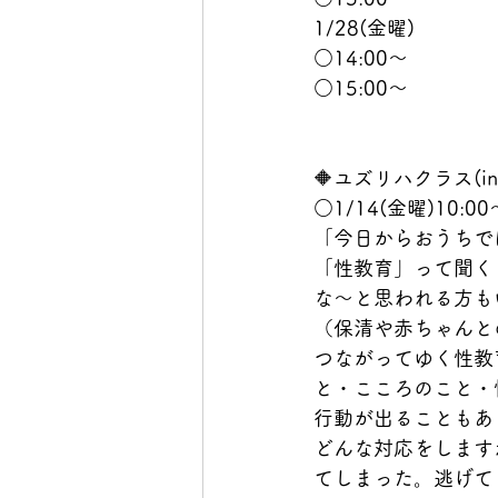
1/28(金曜)
○14:00～
○15:00～
🔶ユズリハクラス(i
○1/14(金曜)10:00
「今日からおうちで
「性教育」って聞く
な～と思われる方も
（保清や赤ちゃんと
つながってゆく性教
と・こころのこと・
行動が出ることもあ
どんな対応をします
てしまった。逃げて