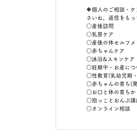
🔶個人のご相談・
さいね。返信をもっ
○産後訪問
○乳房ケア
○産後の体セルフメ
○赤ちゃんケア
○沐浴&スキンケア
○妊娠中・お産につ
○性教育(乳幼児期・
○赤ちゃんの育ち(発
○お口と体の育ちか
○抱っことおんぶ講
○オンライン相談