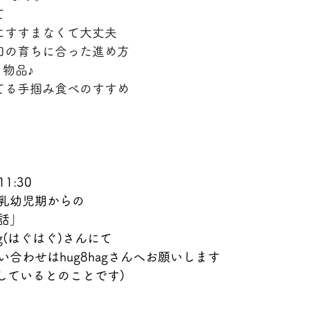
て
にすすまなくて大丈夫
口の育ちに合った進め方
物品♪
てる手掴み食べのすすめ
11:30
乳幼児期からの
話」
ag(はぐはぐ)さんにて
合わせはhug8hagさんへお願いします
員達しているとのことです)