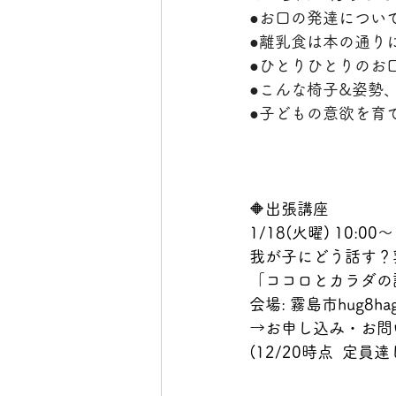
●お口の発達につい
●離乳食は本の通り
●ひとりひとりのお
●こんな椅子&姿勢、
●子どもの意欲を育
🔶出張講座
1/18(火曜) 10:00～
我が子にどう話す？
「ココロとカラダの
会場: 霧島市hug8h
→お申し込み・お問い
(12/20時点  定