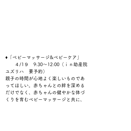
♦「ベビーマッサージ&ベビーケア」
　　４/1９　9:30～12:00（ｉｎ助産院
ユズリハ　要予約）
親子の時間が心地よく楽しいものであ
ってほしい。赤ちゃんとの絆を深める
だけでなく、赤ちゃんの健やかな体づ
くりを育むベビーマッサージと共に、
月齢に合わせたおうちですぐできるふ
れあい遊びやわらべ歌を行います。ま
たお母さんの産後の体調はいかがでし
ょう。お母さん同士のお話の時間やお