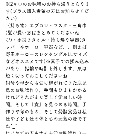
※2キロのお味噌のお持ち帰りとなりま
す(プラス購入希望の方はお知らせくだ
さい)
〈持ち物〉エプロン・マスク・三角巾
(髪が長い方はまとめてくださいね
♡)・手拭きタオル・持ち帰り容器(タ
ッパーやホーロー容器など、、例えば
野田ホーローのレクタングルLLサイズ
などオススメです)※素手での揉み込み
があり、指輪や時計も外します。爪は
短く切っておこしくださいね　
祖母や母からも受け継がれてきた鹿児
島のお味噌作り。手間もひまもかかる
けれどそれがまた楽しく愛おしい時
間。そして「食」を見つめる時間。手
作りや旬のもの、そして発酵食品は私
達や子ども達の体と心の元気の源です
ね^_^
はじめての方も大丈夫♡お味噌作り一