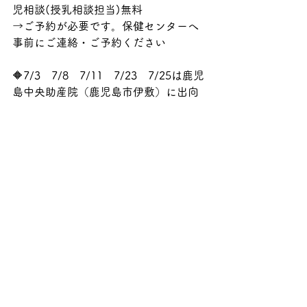
児相談(授乳相談担当)無料
→ご予約が必要です。保健センターへ
事前にご連絡・ご予約ください
🔶7/3　7/8　7/11　7/23　7/25は鹿児
島中央助産院（鹿児島市伊敷）に出向
いており
不在です