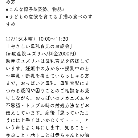
め方
●こんな椅子&姿勢、物品♪
●子どもの意欲を育てる手掴み食べのす
すめ
○7/15(木曜）10:00～11:30
「やさしい母乳育児のお話会」
(in助産院ユズリハ/料金2000円)
助産院ユズリハは母乳育児を応援して
います。妊娠中の方から～授乳中の方
～卒乳・断乳を考えていらっしゃる方
まで。おっぱいと母乳、母乳育児にま
つわる疑問や困りごとのご相談をお受
けしながら、おっぱいのメカニズムや
不思議・トラブル時の対処方法などお
伝えしています。産後「思っていたよ
うには上手くはいかなくて・・・」と
いう声もよく耳にします。知ること・
学ぶこと・話すことは赤ちゃんとの触