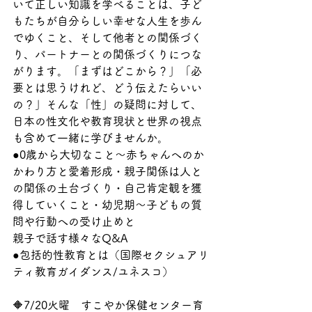
いて正しい知識を学べることは、子ど
もたちが自分らしい幸せな人生を歩ん
でゆくこと、そして他者との関係づく
り、パートナーとの関係づくりにつな
がります。「まずはどこから？」「必
要とは思うけれど、どう伝えたらいい
の？」そんな「性」の疑問に対して、
日本の性文化や教育現状と世界の視点
も含めて一緒に学びませんか。
●0歳から大切なこと～赤ちゃんへのか
かわり方と愛着形成・親子関係は人と
の関係の土台づくり・自己肯定観を獲
得していくこと・幼児期～子どもの質
問や行動への受け止めと
親子で話す様々なQ&A
●包括的性教育とは（国際セクシュアリ
ティ教育ガイダンス/ユネスコ）
🔶7/20火曜　すこやか保健センター育