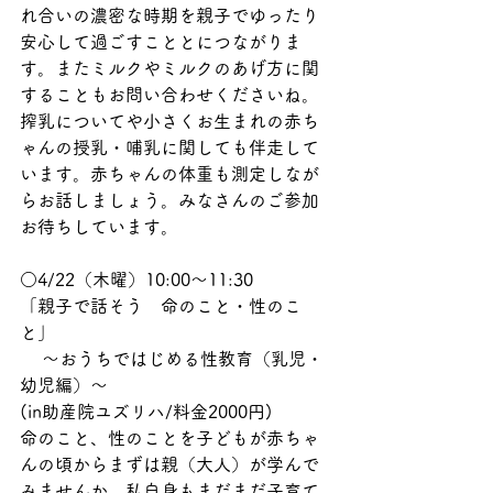
れ合いの濃密な時期を親子でゆったり
安心して過ごすこととにつながりま
す。またミルクやミルクのあげ方に関
することもお問い合わせくださいね。
搾乳についてや小さくお生まれの赤ち
ゃんの授乳・哺乳に関しても伴走して
います。赤ちゃんの体重も測定しなが
らお話しましょう。みなさんのご参加
お待ちしています。
○4/22（木曜）10:00～11:30
「親子で話そう　命のこと・性のこ
と」
    ～おうちではじめる性教育（乳児・
幼児編）～
(in助産院ユズリハ/料金2000円)
命のこと、性のことを子どもが赤ちゃ
んの頃からまずは親（大人）が学んで
みませんか。私自身もまだまだ子育て