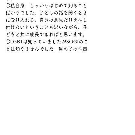
○私自身、しっかりはじめて知ること
ばかりでした。子どもの話を聞くとき
に受け入れる、自分の意見だけを押し
付けないということも思いながら、子
どもと共に成長できればと思います。
○LGBTは知っていましたがSOGIのこ
とは知りませんでした。男の子の性器
や保清のことももっと早く聞きたかっ
たと思いました。
○娘に月経や性のことをどう伝えたら
よいか悩んでいました。子どもの理解
に合わせて教えられたらとおもいまし
た。
○子どもに聞かれたときに否定せず聞
いてあげれるように資料を見返してい
きます
○学校で学ぶ性教育だけではなく、家
庭での自然体な教育が必要だときづく