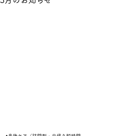
3月のお知らせ
♦産後ケア（訪問型・日帰り短時間