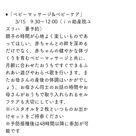
♦「ベビーマッサージ&ベビーケア」
　　3/15　9:30～12:00（ｉｎ助産院ユ
ズリハ　要予約）
親子の時間が心地よく楽しいものであ
ってほしい。赤ちゃんとの絆を深める
だけでなく、赤ちゃんの健やかな体づ
くりを育むベビーマッサージと共に、
月齢に合わせたおうちですぐできるふ
れあい遊びやわらべ歌を行います。ま
たお母さんの産後の体調はいかがでし
ょう。お母さん同士のお話の時間やお
母さんがおうちで取り入れられるセル
フケアも大切にしています。
※バスタオルを２枚といつものお出か
けセットをご持参ください
※予防接種後は48時間以降に参加が可
能です